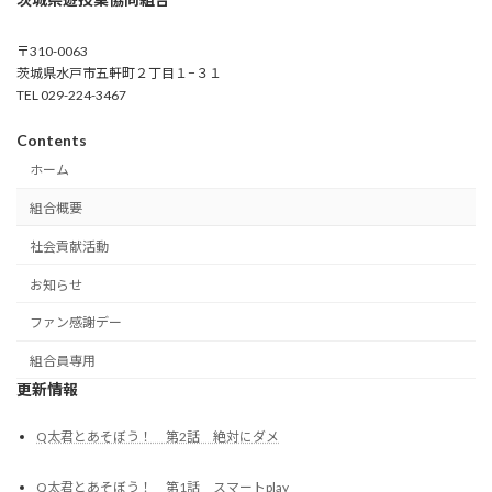
〒310-0063
茨城県水戸市五軒町２丁目１−３１
TEL 029-224-3467
Contents
ホーム
組合概要
社会貢献活動
お知らせ
ファン感謝デー
組合員専用
更新情報
Q太君とあそぼう！ 第2話 絶対にダメ
Q太君とあそぼう！ 第1話 スマートplay