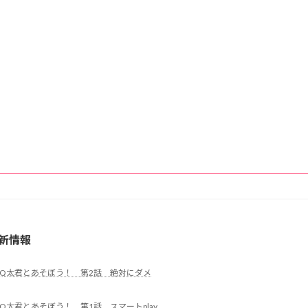
新情報
Q太君とあそぼう！ 第2話 絶対にダメ
Q太君とあそぼう！ 第1話 スマートplay