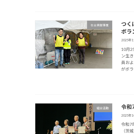
つく
社会貢献事業
ボラ
2025年
10月
ン生き
員およ
がボラ
令和
組合活動
2025年
令和7
（茨城