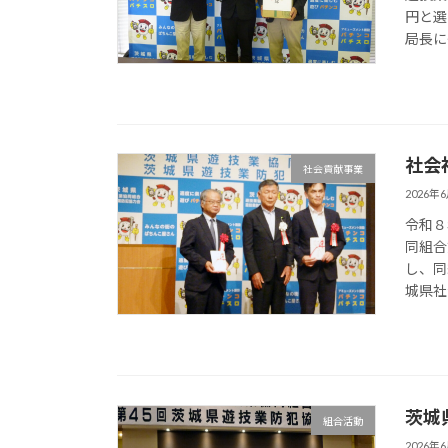
円と選
局長に
社会
社会貢献事業
2026年
令和８
同組合
し、同
城県社
茨城
組合活動
2026年