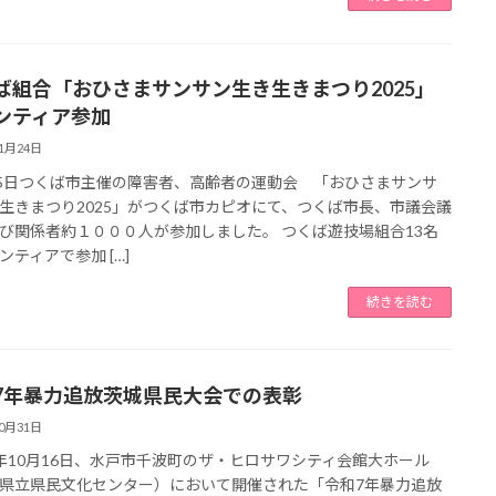
ば組合「おひさまサンサン生き生きまつり2025」
ンティア参加
11月24日
25日つくば市主催の障害者、高齢者の運動会 「おひさまサンサ
生きまつり2025」がつくば市カピオにて、つくば市長、市議会議
び関係者約１０００人が参加しました。 つくば遊技場組合13名
ンティアで参加 […]
続きを読む
7年暴力追放茨城県民大会での表彰
10月31日
年10月16日、水戸市千波町のザ・ヒロサワシティ会館大ホール
県立県民文化センター）において開催された「令和7年暴力追放