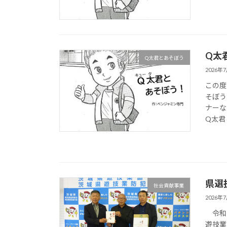
Q太
Q太君とあそぼう
2026年
この度
そぼう
ナーな
Q太君
県選
社会貢献事業
2026年
令和８
遊技業