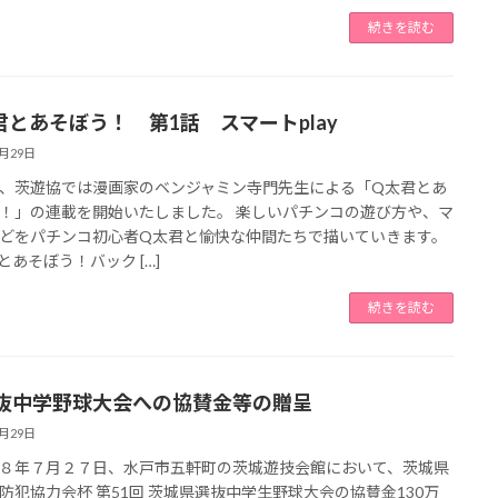
続きを読む
君とあそぼう！ 第1話 スマートplay
7月29日
、茨遊協では漫画家のベンジャミン寺門先生による「Q太君とあ
！」の連載を開始いたしました。 楽しいパチンコの遊び方や、マ
どをパチンコ初心者Q太君と愉快な仲間たちで描いていきます。
とあそぼう！バック […]
続きを読む
抜中学野球大会への協賛金等の贈呈
7月29日
年７月２７日、水戸市五軒町の茨城遊技会館において、茨城県
防犯協力会杯 第51回 茨城県選抜中学生野球大会の協賛金130万