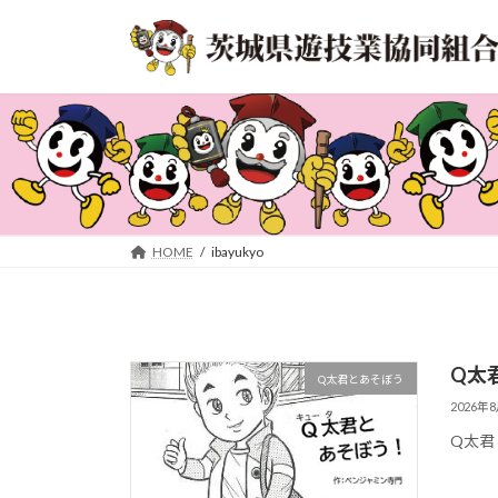
コ
ナ
ン
ビ
テ
ゲ
ン
ー
ツ
シ
へ
ョ
ス
ン
キ
に
ッ
移
プ
動
HOME
ibayukyo
Q太
Q太君とあそぼう
2026年
Q太君