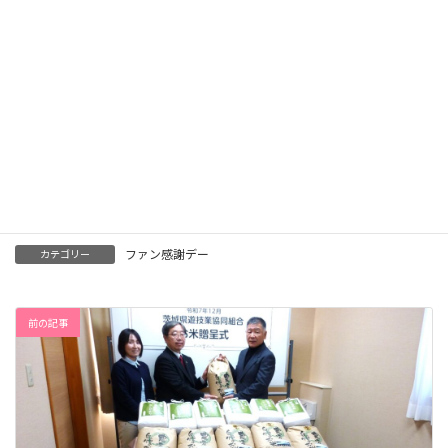
2025年5月22日（金）から5月24日（日）までの3日間、組合加盟
店舗において「2026年茨城パチンコパチスロファン感謝デー」を
開催します。
期間中、抽選にて豪華賞品等が当たる抽選会を行います。
ただし、ホールにより賞品や抽選時間は異なりますので、最寄り
の開催ホールにて賞品内容をご確認ください。パチンコ・パチス
ロファンの皆様に感謝を込めて、皆様の一人でも多くのご来店を
心よりお待ちしております。
ファン感謝デー
カテゴリー
前の記事