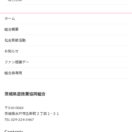
ホーム
組合概要
社会貢献活動
お知らせ
ファン感謝デー
組合員専用
茨城県遊技業協同組合
〒310-0063
茨城県水戸市五軒町２丁目１−３１
TEL 029-224-3467
Contents