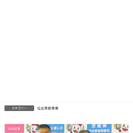
令和７年12月10日（水）、水戸市小林町所在の「内原和敬寮」に
おいて、茨城県内に所在する児童養護施設（19施設）に入所する
児童の給食等役立ててもらおうと、新米５７０kgを茨城県児童福
祉施設協議会（会長椿忠彦）に寄贈いたしました。
社会貢献事業
カテゴリー
前の記事